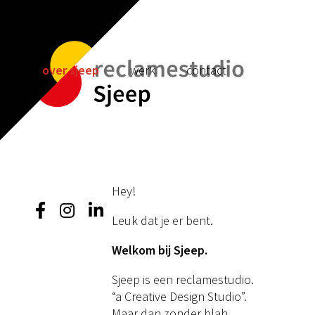
over sjeep
werk
contact
Hey!
Leuk dat je er bent.
Welkom bij Sjeep.
Sjeep is een reclamestudio.
“a Creative Design Studio”.
Maar dan zonder blah